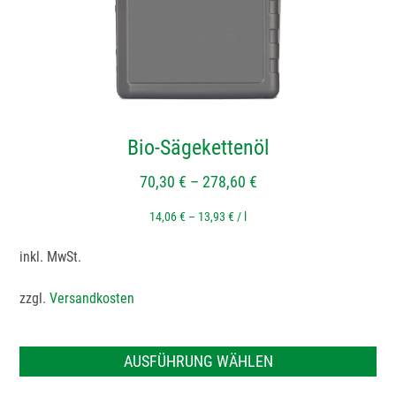
auf
der
Produktseite
gewählt
werden
Bio-Sägekettenöl
70,30
€
–
278,60
€
14,06
€
–
13,93
€
/
l
inkl. MwSt.
zzgl.
Versandkosten
AUSFÜHRUNG WÄHLEN