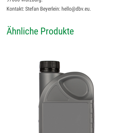
Kontakt: Stefan Beyerlein: hello@dbv.eu.
Ähnliche Produkte
Dieses
Produkt
weist
mehrere
Varianten
auf.
Die
Optionen
können