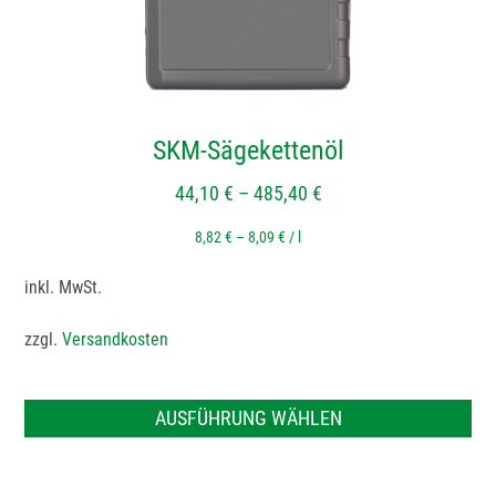
der
Produktseite
gewählt
werden
SKM-Sägekettenöl
44,10
€
–
485,40
€
8,82
€
–
8,09
€
/
l
inkl. MwSt.
zzgl.
Versandkosten
AUSFÜHRUNG WÄHLEN