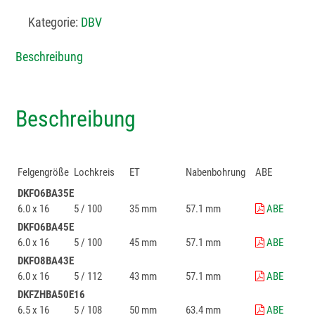
Kategorie:
DBV
Beschreibung
Beschreibung
Felgengröße
Lochkreis
ET
Nabenbohrung
ABE
DKFO6BA35E
6.0 x 16
5 / 100
35 mm
57.1 mm
ABE
DKFO6BA45E
6.0 x 16
5 / 100
45 mm
57.1 mm
ABE
DKFO8BA43E
6.0 x 16
5 / 112
43 mm
57.1 mm
ABE
DKFZHBA50E16
6.5 x 16
5 / 108
50 mm
63.4 mm
ABE