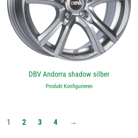
DBV Andorra shadow silber
Produkt Konfigurieren
1
2
3
4
→