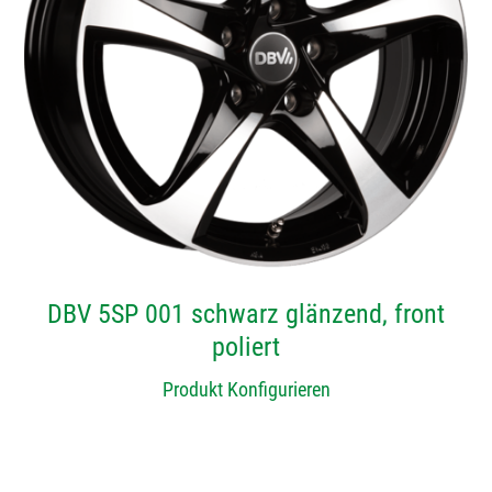
DBV 5SP 001 schwarz glänzend, front
poliert
Produkt Konfigurieren