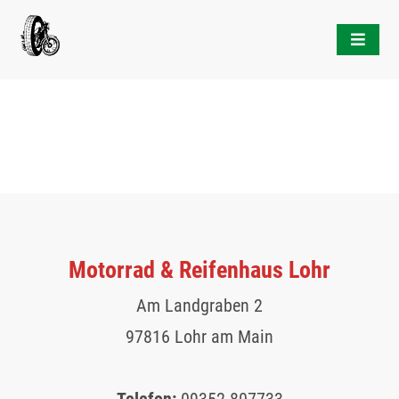
Skip
to
content
Motorrad & Reifenhaus Lohr
Am Landgraben 2
97816 Lohr am Main
Telefon:
09352-807733