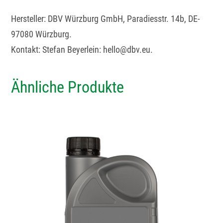
Hersteller: DBV Würzburg GmbH, Paradiesstr. 14b, DE-
97080 Würzburg.
Kontakt: Stefan Beyerlein: hello@dbv.eu.
Ähnliche Produkte
Dieses
Produkt
weist
mehrere
Varianten
auf.