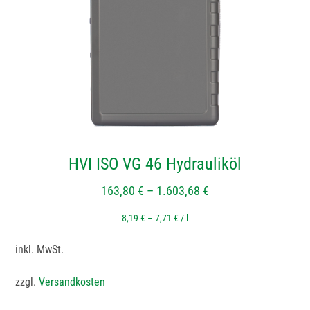
Die
Optionen
können
auf
der
Produktseite
gewählt
werden
HVI ISO VG 46 Hydrauliköl
163,80
€
–
1.603,68
€
8,19
€
–
7,71
€
/
l
inkl. MwSt.
zzgl.
Versandkosten