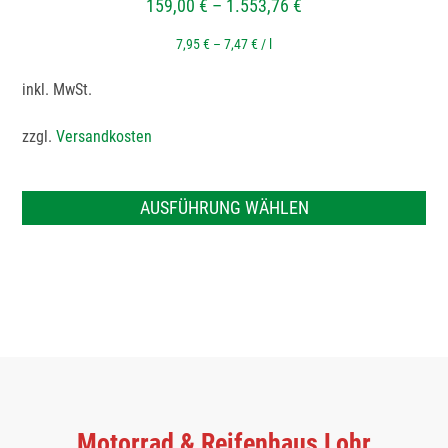
159,00
€
–
1.553,76
€
7,95
€
–
7,47
€
/
l
inkl. MwSt.
zzgl.
Versandkosten
AUSFÜHRUNG WÄHLEN
Motorrad & Reifenhaus Lohr