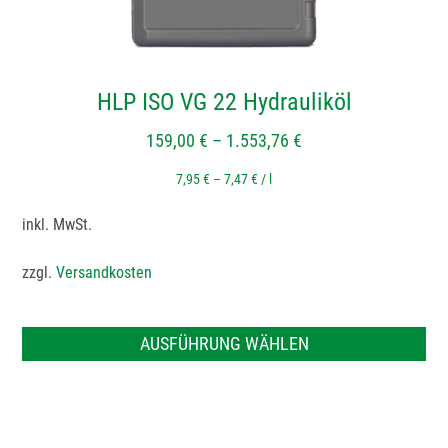
Produktseite
gewählt
werden
HLP ISO VG 22 Hydrauliköl
159,00
€
–
1.553,76
€
7,95
€
–
7,47
€
/
l
inkl. MwSt.
zzgl.
Versandkosten
AUSFÜHRUNG WÄHLEN
Dieses