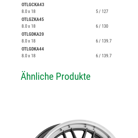
OTLGCKA43
8.0 x 18
5 / 127
OTLGZKA45
8.0 x 18
6 / 130
OTLGDKA20
8.0 x 18
6 / 139.7
OTLGDKA44
8.0 x 18
6 / 139.7
Ähnliche Produkte