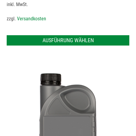
inkl. MwSt.
zzgl.
Versandkosten
AUSFÜHRUNG WÄHLEN
Dieses
Produkt
weist
mehrere
Varianten
auf.
Die