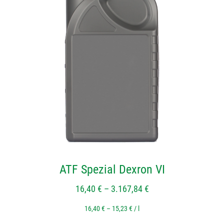
mehrere
Varianten
auf.
Die
Optionen
können
auf
der
Produktseite
gewählt
werden
ATF Spezial Dexron VI
16,40
€
–
3.167,84
€
16,40
€
–
15,23
€
/
l