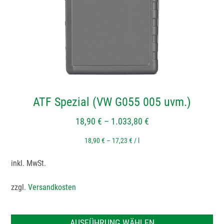
Optionen
können
auf
der
Produktseite
gewählt
werden
ATF Spezial (VW G055 005 uvm.)
18,90
€
–
1.033,80
€
18,90
€
–
17,23
€
/
l
inkl. MwSt.
zzgl.
Versandkosten
AUSFÜHRUNG WÄHLEN