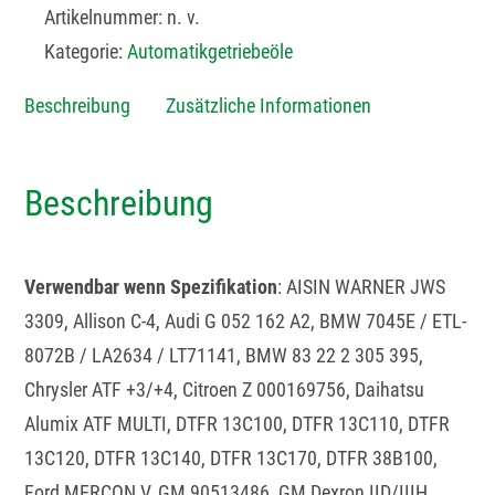
Artikelnummer:
n. v.
Kategorie:
Automatikgetriebeöle
Beschreibung
Zusätzliche Informationen
Beschreibung
Verwendbar wenn Spezifikation
: AISIN WARNER JWS
3309, Allison C-4, Audi G 052 162 A2, BMW 7045E / ETL-
8072B / LA2634 / LT71141, BMW 83 22 2 305 395,
Chrysler ATF +3/+4, Citroen Z 000169756, Daihatsu
Alumix ATF MULTI, DTFR 13C100, DTFR 13C110, DTFR
13C120, DTFR 13C140, DTFR 13C170, DTFR 38B100,
Ford MERCON V, GM 90513486, GM Dexron IID/IIIH,