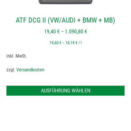
gewählt
werden
ATF DCG II (VW/AUDI + BMW + MB)
19,40
€
–
1.090,80
€
19,40
€
–
18,18
€
/
l
inkl. MwSt.
zzgl.
Versandkosten
AUSFÜHRUNG WÄHLEN