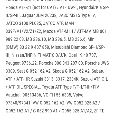
Honda ATF-Z1 (not for CVT) / ATF DW-1, Hyundai/Kia SP-
II/SP-III, Jaguar JLM 20238, JASO M315 Type 1A,
JATCO 3100 PL085, JATCO ATF, MAN
339F/V1/V2/Z1/Z2, Mazda ATF-M III / ATF-MV, MB 001
989 22 03, MB 236.10, MB 236.5, MB 236.6, Mini
(BMW) 83 22 9 407 858, Mitsubishi Diamond SP-II/SP-
III, Nissan/INFINITI MATIC D/J/K, Opel 19 40 707,
Peugeot 9736.22, Porsche 000 043 207 00, Porsche JWS
3309, Seat G 052 162 A2, Skoda G 052 162 A2, Subaru
ATF / ATF-HP, Suzuki 3313, 3317, 2384K, Suzuki ATF OIL
/ ATF OIL SPECIAL, Toyota ATF Type T/T-II/T-III/T-IV,
Vauxhall 90513486, VOITH 55.6335, Volvo
97340/97341, VW G 052 162 A2, VW G052 025-A2 /
G052 162-A1 / G 052 990-A1 / G055 025-A1/A2, ZF TE-