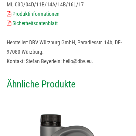
ML 03D/04D/11B/14A/14B/16L/17
Produktinformationen
Sicherheitsdatenblatt
Hersteller: DBV Würzburg GmbH, Paradiesstr. 14b, DE-
97080 Würzburg.
Kontakt: Stefan Beyerlein: hello@dbv.eu.
Ähnliche Produkte
Dieses
Produkt
weist