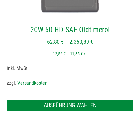
Produktseite
gewählt
werden
20W-50 HD SAE Oldtimeröl
62,80
€
–
2.360,80
€
12,56
€
–
11,35
€
/
l
inkl. MwSt.
zzgl.
Versandkosten
AUSFÜHRUNG WÄHLEN