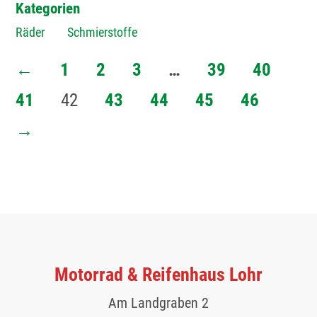
Kategorien
Räder
Schmierstoffe
←
1
2
3
…
39
40
41
42
43
44
45
46
→
Motorrad & Reifenhaus Lohr
Am Landgraben 2